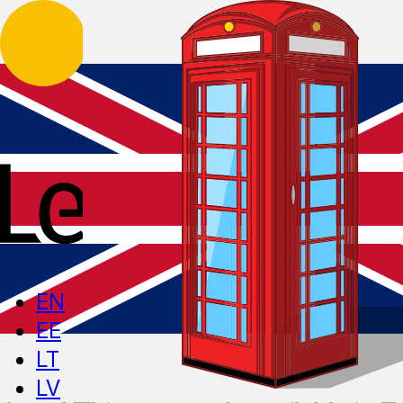
EN
EE
LT
LV