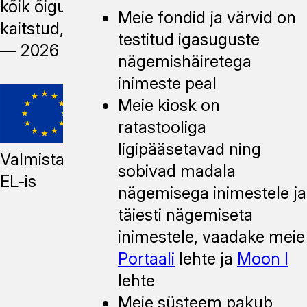
kõik õigused
Meie fondid ja värvid on
kaitstud, 2014
testitud igasuguste
—
2026
nägemishäiretega
inimeste peal
Meie kiosk on
ratastooliga
ligipääsetavad ning
Valmistatud
sobivad madala
EL-is
nägemisega inimestele ja
täiesti nägemiseta
inimestele, vaadake meie
Portaali
lehte ja
Moon I
lehte
Meie süsteem pakub