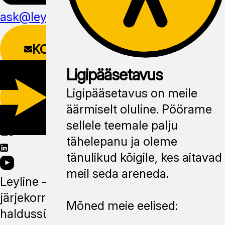
ask@leyline.li
KONTAKTIVORM
Ligipääsetavus
LAADI ALLA
Ligipääsetavus on meile
MOBIILIRAKENDUS
äärmiselt oluline. Pöörame
sellele teemale palju
tähelepanu ja oleme
tänulikud kõigile, kes aitavad
meil seda areneda.
Leyline —
järjekorra
Mõned meie eelised:
haldussüsteem,