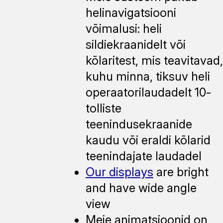
helinavigatsiooni
võimalusi: heli
sildiekraanidelt või
kõlaritest, mis teavitavad,
kuhu minna, tiksuv heli
operaatorilaudadelt 10-
tolliste
teenindusekraanide
kaudu või eraldi kõlarid
teenindajate laudadel
Our displays
are bright
and have wide angle
view
Meie animatsioonid on