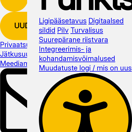
Ligipääsetavus
Digitaalsed
UUDISKIRI
sildid
Pilv
Turvalisus
Suurepärane riistvara
Privaatsuspoliitika
Integreerimis- ja
Jätkusuutlikus
kohandamisvõimalused
Meediamaterjal
Muudatuste logi / mis on uus