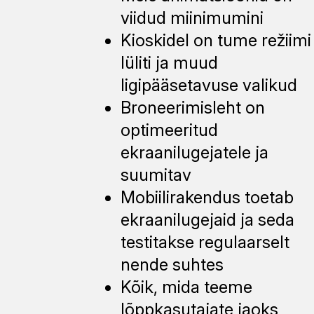
viidud miinimumini
Kioskidel on tume režiimi
lüliti ja muud
ligipääsetavuse valikud
Broneerimisleht on
optimeeritud
ekraanilugejatele ja
suumitav
Mobiilirakendus toetab
ekraanilugejaid ja seda
testitakse regulaarselt
nende suhtes
Kõik, mida teeme
lõppkasutajate jaoks,