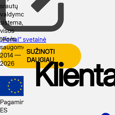
srautų
valdymo
sistema,
visos
teisės
„Portal“ svetainė
saugomos,
SUŽINOTI
2014 —
Klienta
DAUGIAU
2026
Pagaminta
ES