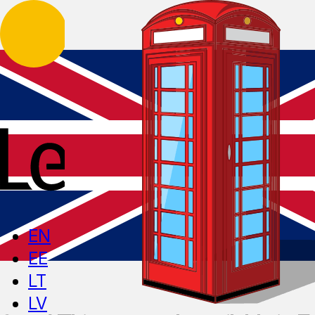
EN
EE
LT
LV