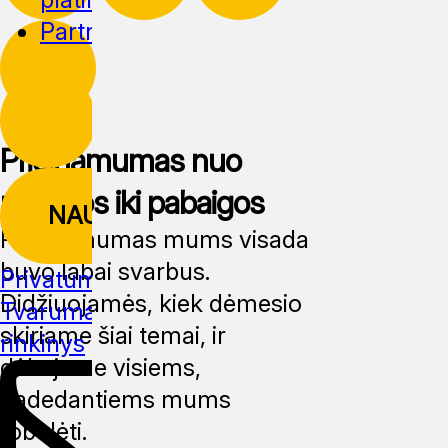
Partnerystė
Prieinamumas nuo
pradžios iki pabaigos
NAUJIENLAIŠKIS
Prieinamumas mums visada
buvo labai svarbus.
Privatumo politika
Didžiuojamės, kiek dėmesio
Tvarumas
Žiniasklaidos
skiriame šiai temai, ir
rinkinys
dėkojame visiems,
padedantiems mums
tobulėti.