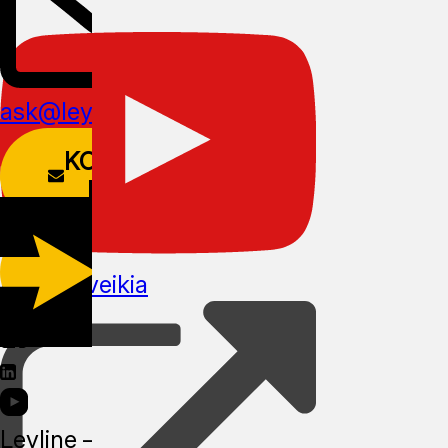
ask@leyline.li
KONTAKTŲ
FORMA
PARSISIŲSTI
Kaip tai veikia
APLIKACIJĄ
Leyline —