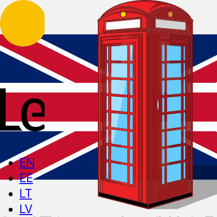
EN
EE
LT
LV