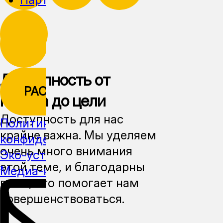
Доступность от
РАССЫЛКА
начала до цели
Доступность для нас
Политика
крайне важна. Мы уделяем
конфиденциальности
очень много внимания
Эко-устойчивость
этой теме, и благодарны
Медиа-кит
всем, кто помогает нам
совершенствоваться.