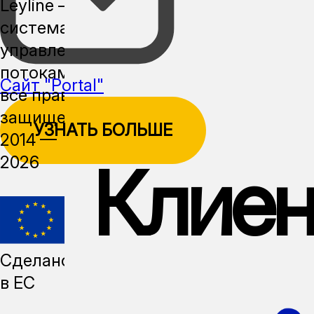
Leyline —
система
управления
потоками,
Сайт "Portal"
все права
защищены,
УЗНАТЬ БОЛЬШЕ
2014 —
Клие
2026
Сделано
в ЕС